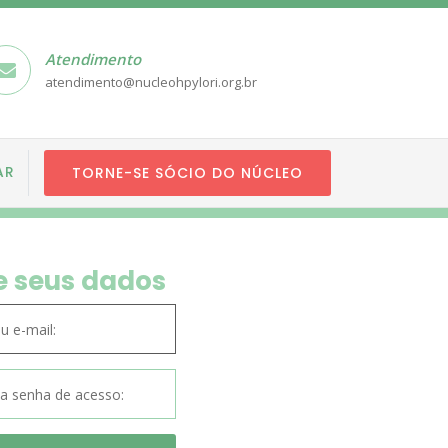
Atendimento
atendimento@nucleohpylori.org.br
AR
TORNE-SE SÓCIO DO NÚCLEO
e seus dados