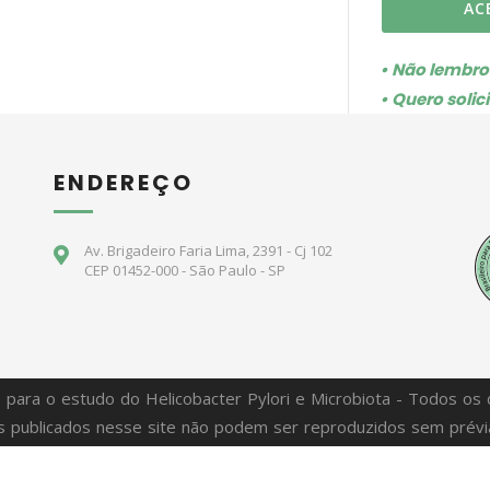
AC
• Não lembr
• Quero solic
ENDEREÇO
Av. Brigadeiro Faria Lima, 2391 - Cj 102
CEP 01452-000 - São Paulo - SP
o para o estudo do Helicobacter Pylori e Microbiota - Todos os 
 publicados nesse site não podem ser reproduzidos sem prévia