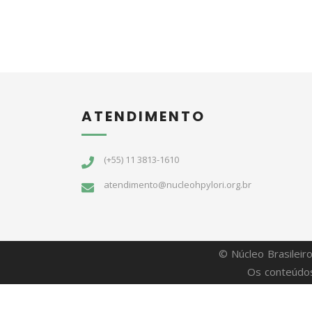
ATENDIMENTO
(+55) 11 3813-1610
atendimento@nucleohpylori.org.br
© Núcleo Brasileir
Os conteúdos