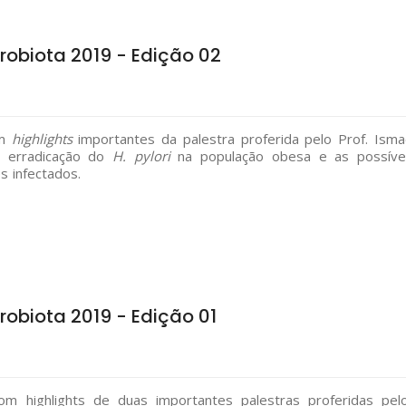
crobiota 2019 - Edição 02
om
highlights
importantes da palestra proferida pelo Prof. Isma
 à erradicação do
H. pylori
na população obesa e as possíve
s infectados.
crobiota 2019 - Edição 01
m highlights de duas importantes palestras proferidas pel