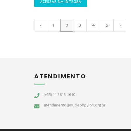
ACESSAR NA ÍNTEGRA
‹
1
3
4
5
›
2
ATENDIMENTO
(+55) 11 3813-1610
atendimento@nucleohpylori.org.br