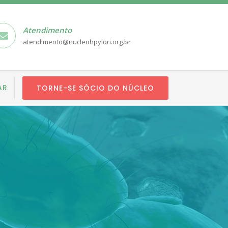
Atendimento
atendimento@nucleohpylori.org.br
AR
TORNE-SE SÓCIO DO NÚCLEO