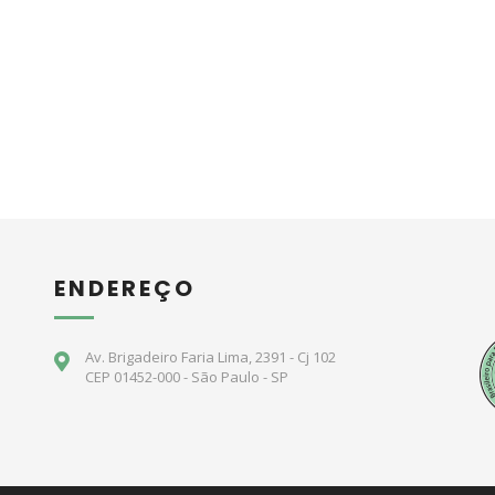
ENDEREÇO
Av. Brigadeiro Faria Lima, 2391 - Cj 102
CEP 01452-000 - São Paulo - SP