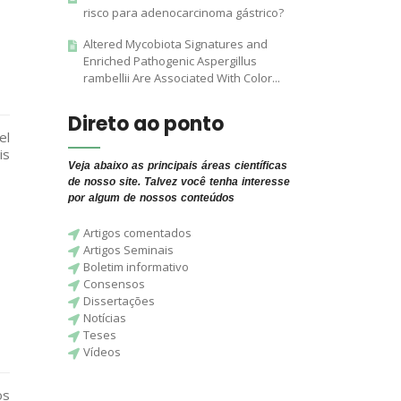
risco para adenocarcinoma gástrico?
Altered Mycobiota Signatures and
Enriched Pathogenic Aspergillus
rambellii Are Associated With Color...
Direto ao ponto
el
is
Veja abaixo as principais áreas científicas
de nosso site. Talvez você tenha interesse
por algum de nossos conteúdos
Artigos comentados
Artigos Seminais
Boletim informativo
Consensos
Dissertações
Notícias
Teses
Vídeos
os