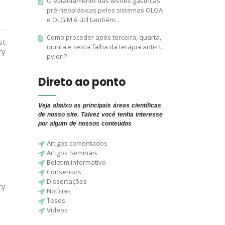
O estadiamento das lesões gástricas
pré-neoplásicas pelos sistemas OLGA
e OLGIM é útil também...
Como proceder após terceira, quarta,
st
quinta e sexta falha da terapia anti-H.
ry
pylori?
Direto ao ponto
Veja abaixo as principais áreas científicas
de nosso site. Talvez você tenha interesse
por algum de nossos conteúdos
Artigos comentados
Artigos Seminais
Boletim informativo
Consensos
Dissertações
ty
Notícias
Teses
Vídeos