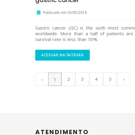
gastric cancer
Publicado em 25/05/2018
Gastric cancer (GC) is the sixth most comm
worldwide. More than a half of patients are
survival rate is less than 50%.
ACESSAR NA ÍNTEGRA
2
3
4
5
›
‹
1
ATENDIMENTO