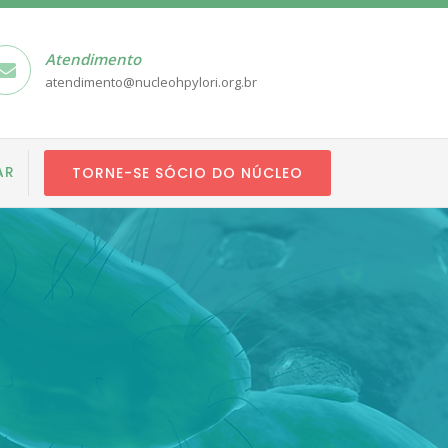
Atendimento
atendimento@nucleohpylori.org.br
AR
TORNE-SE SÓCIO DO NÚCLEO