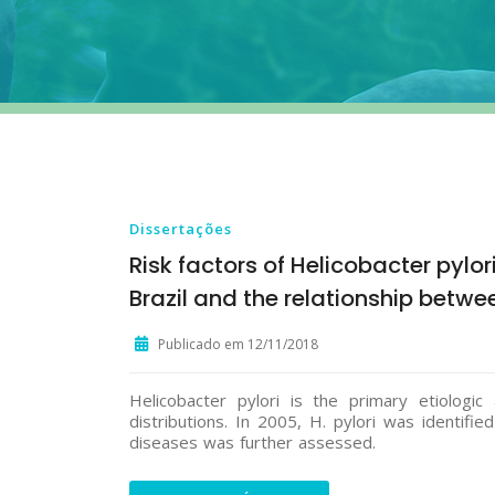
Dissertações
Risk factors of Helicobacter pylo
Brazil and the relationship betwe
Publicado em 12/11/2018
Helicobacter pylori is the primary etiologi
distributions. In 2005, H. pylori was identifie
diseases was further assessed.