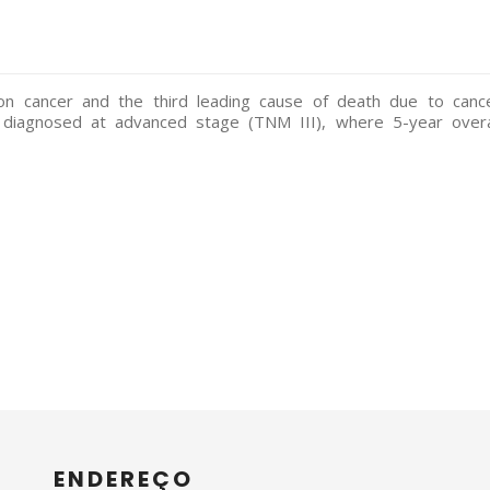
on cancer and the third leading cause of death due to canc
 diagnosed at advanced stage (TNM III), where 5-year overa
ENDEREÇO